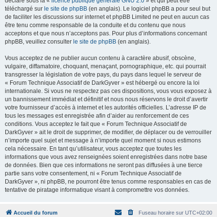
déclaré sous la «
licence publique générale GNU 2.0
» et qui peut être
téléchargé sur
le site de phpBB
(en anglais). Le logiciel phpBB a pour seul but
de faciliter les discussions sur internet et phpBB Limited ne peut en aucun cas
être tenu comme responsable de la conduite et du contenu que nous
acceptons et que nous n’acceptons pas. Pour plus d’informations concernant
phpBB, veuillez consulter
le site de phpBB
(en anglais).
Vous acceptez de ne publier aucun contenu à caractère abusif, obscène,
vulgaire, diffamatoire, choquant, menaçant, pornographique, etc. qui pourrait
transgresser la législation de votre pays, du pays dans lequel le serveur de
« Forum Technique Associatif de DarkGyver » est hébergé ou encore la loi
internationale. Si vous ne respectez pas ces dispositions, vous vous exposez à
un bannissement immédiat et définitif et nous nous réservons le droit d’avertir
votre fournisseur d’accès à internet et les autorités officielles. L’adresse IP de
tous les messages est enregistrée afin d’aider au renforcement de ces
conditions. Vous acceptez le fait que « Forum Technique Associatif de
DarkGyver » ait le droit de supprimer, de modifier, de déplacer ou de verrouiller
n’importe quel sujet et message à n’importe quel moment si nous estimons
cela nécessaire. En tant qu’utilisateur, vous acceptez que toutes les
informations que vous avez renseignées soient enregistrées dans notre base
de données. Bien que ces informations ne seront pas diffusées à une tierce
partie sans votre consentement, ni « Forum Technique Associatif de
DarkGyver », ni phpBB, ne pourront être tenus comme responsables en cas de
tentative de piratage informatique visant à compromettre vos données.
Accueil du forum
Fuseau horaire sur
UTC+02:00